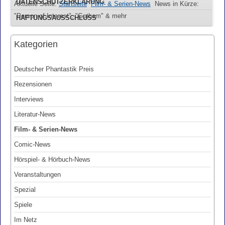
DATENSCHUTZERKLÄRUNG
Aktuelle Seite:
Startseite
Film- & Serien-News
News in Kürze:
"Person of Interest", "Gotham" & mehr
HAFTUNGSAUSSCHLUSS
Kategorien
Deutscher Phantastik Preis
Rezensionen
Interviews
Literatur-News
Film- & Serien-News
Comic-News
Hörspiel- & Hörbuch-News
Veranstaltungen
Spezial
Spiele
Im Netz