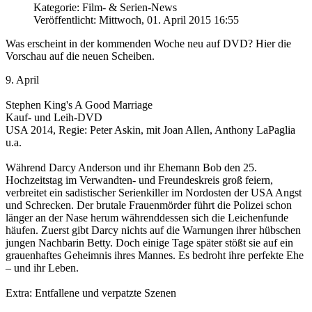
Kategorie: Film- & Serien-News
Veröffentlicht: Mittwoch, 01. April 2015 16:55
Was erscheint in der kommenden Woche neu auf DVD? Hier die
Vorschau auf die neuen Scheiben.
9. April
Stephen King's A Good Marriage
Kauf- und Leih-DVD
USA 2014, Regie: Peter Askin, mit Joan Allen, Anthony LaPaglia
u.a.
Während Darcy Anderson und ihr Ehemann Bob den 25.
Hochzeitstag im Verwandten- und Freundeskreis groß feiern,
verbreitet ein sadistischer Serienkiller im Nordosten der USA Angst
und Schrecken. Der brutale Frauenmörder führt die Polizei schon
länger an der Nase herum währenddessen sich die Leichenfunde
häufen. Zuerst gibt Darcy nichts auf die Warnungen ihrer hübschen
jungen Nachbarin Betty. Doch einige Tage später stößt sie auf ein
grauenhaftes Geheimnis ihres Mannes. Es bedroht ihre perfekte Ehe
– und ihr Leben.
Extra: Entfallene und verpatzte Szenen