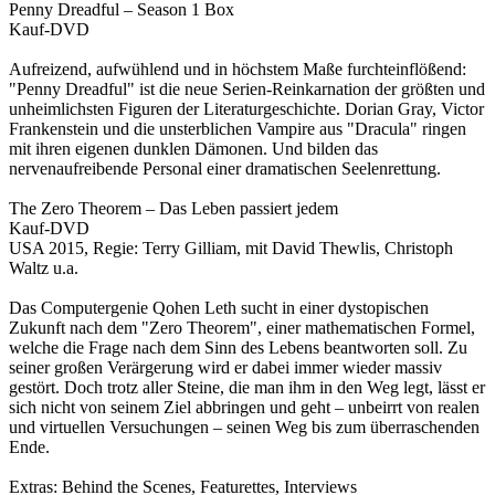
Penny Dreadful – Season 1 Box
Kauf-DVD
Aufreizend, aufwühlend und in höchstem Maße furchteinflößend:
"Penny Dreadful" ist die neue Serien-Reinkarnation der größten und
unheimlichsten Figuren der Literaturgeschichte. Dorian Gray, Victor
Frankenstein und die unsterblichen Vampire aus "Dracula" ringen
mit ihren eigenen dunklen Dämonen. Und bilden das
nervenaufreibende Personal einer dramatischen Seelenrettung.
The Zero Theorem – Das Leben passiert jedem
Kauf-DVD
USA 2015, Regie: Terry Gilliam, mit David Thewlis, Christoph
Waltz u.a.
Das Computergenie Qohen Leth sucht in einer dystopischen
Zukunft nach dem "Zero Theorem", einer mathematischen Formel,
welche die Frage nach dem Sinn des Lebens beantworten soll. Zu
seiner großen Verärgerung wird er dabei immer wieder massiv
gestört. Doch trotz aller Steine, die man ihm in den Weg legt, lässt er
sich nicht von seinem Ziel abbringen und geht – unbeirrt von realen
und virtuellen Versuchungen – seinen Weg bis zum überraschenden
Ende.
Extras: Behind the Scenes, Featurettes, Interviews