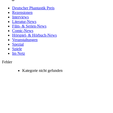
Deutscher Phantastik Preis
Rezensionen
Interviews
Literatur-News
Film- & Serien-News
Comic-News
Hörspiel- & Hörbuch-News
Veranstaltungen
Spezial
Spiele
Im Netz
Fehler
Kategorie nicht gefunden