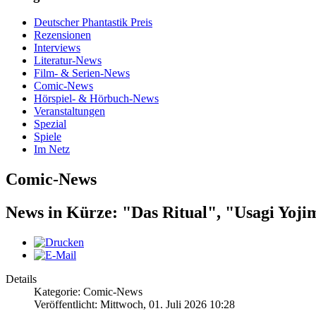
Deutscher Phantastik Preis
Rezensionen
Interviews
Literatur-News
Film- & Serien-News
Comic-News
Hörspiel- & Hörbuch-News
Veranstaltungen
Spezial
Spiele
Im Netz
Comic-News
News in Kürze: "Das Ritual", "Usagi Yoj
Details
Kategorie: Comic-News
Veröffentlicht: Mittwoch, 01. Juli 2026 10:28