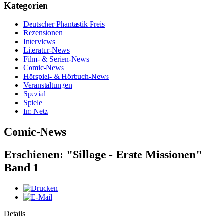
Kategorien
Deutscher Phantastik Preis
Rezensionen
Interviews
Literatur-News
Film- & Serien-News
Comic-News
Hörspiel- & Hörbuch-News
Veranstaltungen
Spezial
Spiele
Im Netz
Comic-News
Erschienen: "Sillage - Erste Missionen"
Band 1
Details