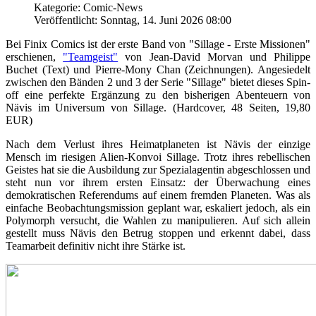
Kategorie: Comic-News
Veröffentlicht: Sonntag, 14. Juni 2026 08:00
Bei Finix Comics ist der erste Band von "Sillage - Erste Missionen"
erschienen,
"Teamgeist"
von Jean-David Morvan und Philippe
Buchet (Text) und Pierre-Mony Chan (Zeichnungen). Angesiedelt
zwischen den Bänden 2 und 3 der Serie "Sillage" bietet dieses Spin-
off eine perfekte Ergänzung zu den bisherigen Abenteuern von
Nävis im Universum von Sillage. (Hardcover, 48 Seiten, 19,80
EUR)
Nach dem Verlust ihres Heimatplaneten ist Nävis der einzige
Mensch im riesigen Alien-Konvoi Sillage. Trotz ihres rebellischen
Geistes hat sie die Ausbildung zur Spezialagentin abgeschlossen und
steht nun vor ihrem ersten Einsatz: der Überwachung eines
demokratischen Referendums auf einem fremden Planeten. Was als
einfache Beobachtungsmission geplant war, eskaliert jedoch, als ein
Polymorph versucht, die Wahlen zu manipulieren. Auf sich allein
gestellt muss Nävis den Betrug stoppen und erkennt dabei, dass
Teamarbeit definitiv nicht ihre Stärke ist.