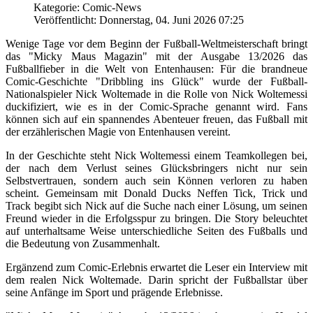
Kategorie: Comic-News
Veröffentlicht: Donnerstag, 04. Juni 2026 07:25
Wenige Tage vor dem Beginn der Fußball-Weltmeisterschaft bringt
das "Micky Maus Magazin" mit der Ausgabe 13/2026 das
Fußballfieber in die Welt von Entenhausen: Für die brandneue
Comic-Geschichte "Dribbling ins Glück" wurde der Fußball-
Nationalspieler Nick Woltemade in die Rolle von Nick Woltemessi
duckifiziert, wie es in der Comic-Sprache genannt wird. Fans
können sich auf ein spannendes Abenteuer freuen, das Fußball mit
der erzählerischen Magie von Entenhausen vereint.
In der Geschichte steht Nick Woltemessi einem Teamkollegen bei,
der nach dem Verlust seines Glücksbringers nicht nur sein
Selbstvertrauen, sondern auch sein Können verloren zu haben
scheint. Gemeinsam mit Donald Ducks Neffen Tick, Trick und
Track begibt sich Nick auf die Suche nach einer Lösung, um seinen
Freund wieder in die Erfolgsspur zu bringen. Die Story beleuchtet
auf unterhaltsame Weise unterschiedliche Seiten des Fußballs und
die Bedeutung von Zusammenhalt.
Ergänzend zum Comic-Erlebnis erwartet die Leser ein Interview mit
dem realen Nick Woltemade. Darin spricht der Fußballstar über
seine Anfänge im Sport und prägende Erlebnisse.