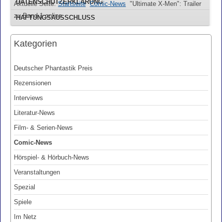
DATENSCHUTZERKLÄRUNG
Aktuelle Seite:
Startseite
Comic-News
"Ultimate X-Men": Trailer
zu Band 1 online
HAFTUNGSAUSSCHLUSS
Kategorien
Deutscher Phantastik Preis
Rezensionen
Interviews
Literatur-News
Film- & Serien-News
Comic-News
Hörspiel- & Hörbuch-News
Veranstaltungen
Spezial
Spiele
Im Netz