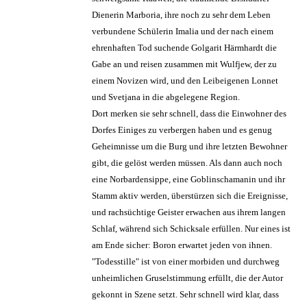
Dienerin Marboria, ihre noch zu sehr dem Leben
verbundene Schülerin Imalia und der nach einem
ehrenhaften Tod suchende Golgarit Härmhardt die
Gabe an und reisen zusammen mit Wulfjew, der zu
einem Novizen wird, und den Leibeigenen Lonnet
und Svetjana in die abgelegene Region.
Dort merken sie sehr schnell, dass die Einwohner des
Dorfes Einiges zu verbergen haben und es genug
Geheimnisse um die Burg und ihre letzten Bewohner
gibt, die gelöst werden müssen. Als dann auch noch
eine Norbardensippe, eine Goblinschamanin und ihr
Stamm aktiv werden, überstürzen sich die Ereignisse,
und rachsüchtige Geister erwachen aus ihrem langen
Schlaf, während sich Schicksale erfüllen. Nur eines ist
am Ende sicher: Boron erwartet jeden von ihnen.
"Todesstille" ist von einer morbiden und durchweg
unheimlichen Gruselstimmung erfüllt, die der Autor
gekonnt in Szene setzt. Sehr schnell wird klar, dass