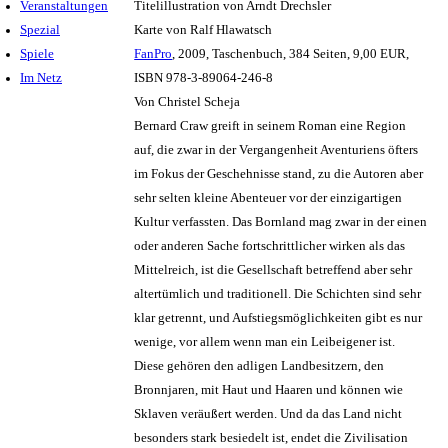
Veranstaltungen
Titelillustration von Arndt Drechsler
Spezial
Karte von Ralf Hlawatsch
Spiele
FanPro
, 2009, Taschenbuch, 384 Seiten, 9,00 EUR,
Im Netz
ISBN 978-3-89064-246-8
Von Christel Scheja
Bernard Craw greift in seinem Roman eine Region
auf, die zwar in der Vergangenheit Aventuriens öfters
im Fokus der Geschehnisse stand, zu die Autoren aber
sehr selten kleine Abenteuer vor der einzigartigen
Kultur verfassten. Das Bornland mag zwar in der einen
oder anderen Sache fortschrittlicher wirken als das
Mittelreich, ist die Gesellschaft betreffend aber sehr
altertümlich und traditionell. Die Schichten sind sehr
klar getrennt, und Aufstiegsmöglichkeiten gibt es nur
wenige, vor allem wenn man ein Leibeigener ist.
Diese gehören den adligen Landbesitzern, den
Bronnjaren, mit Haut und Haaren und können wie
Sklaven veräußert werden. Und da das Land nicht
besonders stark besiedelt ist, endet die Zivilisation