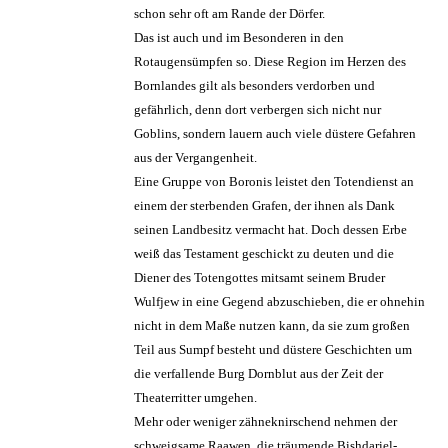
schon sehr oft am Rande der Dörfer.
Das ist auch und im Besonderen in den
Rotaugensümpfen so. Diese Region im Herzen des
Bornlandes gilt als besonders verdorben und
gefährlich, denn dort verbergen sich nicht nur
Goblins, sondern lauern auch viele düstere Gefahren
aus der Vergangenheit.
Eine Gruppe von Boronis leistet den Totendienst an
einem der sterbenden Grafen, der ihnen als Dank
seinen Landbesitz vermacht hat. Doch dessen Erbe
weiß das Testament geschickt zu deuten und die
Diener des Totengottes mitsamt seinem Bruder
Wulfjew in eine Gegend abzuschieben, die er ohnehin
nicht in dem Maße nutzen kann, da sie zum großen
Teil aus Sumpf besteht und düstere Geschichten um
die verfallende Burg Dornblut aus der Zeit der
Theaterritter umgehen.
Mehr oder weniger zähneknirschend nehmen der
schweigsame Raawen, die träumende Bishdariel-